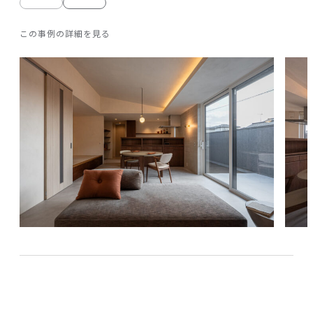
前
次
の
の
この事例の詳細を見る
写
写
真
真