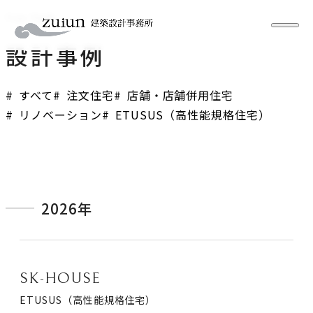
Case Study
ペ
ー
設計事例
ジ
一
覧
すべて
注文住宅
店舗・店舗併用住宅
を
開
リノベーション
ETUSUS（高性能規格住宅）
く
2026年
SK-HOUSE
ETUSUS（高性能規格住宅）