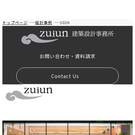
トップページ
設計事例
2026
お問い合わせ・資料請求
Contact Us
お
問
い
合
わ
せ
は
こ
ち