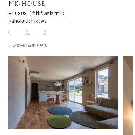
NK-HOUSE
ETUSUS（高性能規格住宅）
Kahoku,Ishikawa
前
次
の
の
この事例の詳細を見る
写
写
真
真