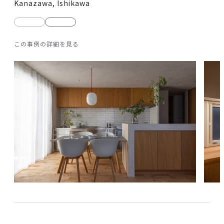
Kanazawa, Ishikawa
前
次
の
の
この事例の詳細を見る
写
写
真
真