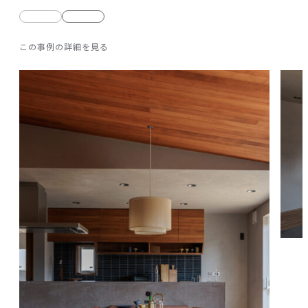
前
次
の
の
この事例の詳細を見る
写
写
真
真