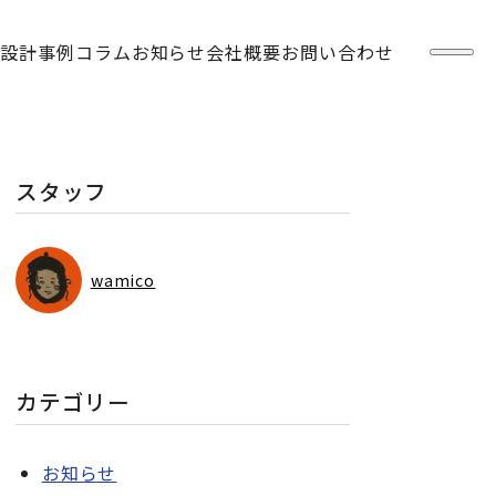
設計事例
コラム
お知らせ
会社概要
お問い合わせ
ペ
ー
ジ
一
覧
を
開
スタッフ
く
wamico
カテゴリー
お知らせ