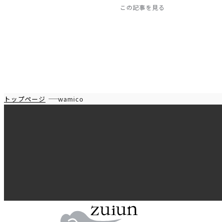
の
この記事を見る
記
事
の
メ
イ
ン
カ
トップページ
wamico
テ
ゴ
リ
ー